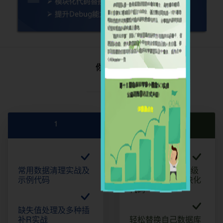
你将习得
1
2
常用数据清理实战及
掌握SCI论文发表级
示例代码
图表快速制作模块化
代码
缺失值处理及多种插
补R实战
轻松替换自己数据库